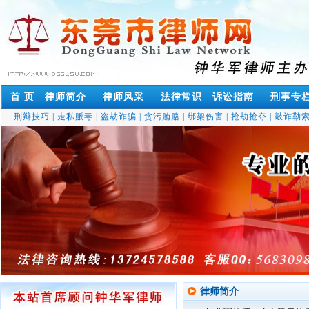
首 页
律师简介
律师风采
法律常识
诉讼指南
刑事专
刑辩技巧
|
走私贩毒
|
盗劫诈骗
|
贪污贿赂
|
绑架伤害
|
抢劫抢夺
|
敲诈勒
律师简介