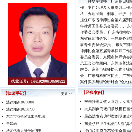
钟华军律师，广东鹏日律师
作，案件处理及人事培训工作
格，办理民商、刑事、经济、
担任广东省律师协会第八届刑
年律师工作委员会委员 、广
作委员会委员 、广东省律师
东省律师协会第十一届职务犯
事专业委员会委员 、东莞市律
律师协会第五届青年律师工作
委员会委员、东莞市律师协会
总工会法律顾问、东莞市普法
解员、东莞市律师协会青年律
会、广东省检察官协会、广东省
案件实务与理论研讨会”论文优秀奖
【经典案例】
【律师手记】
更多>>
被未拴绳宠物犬追赶，女童
法律知识20230801
大风刮倒商场门前铁栅栏砸伤
法律知识20230730
最高法发布典型案例明确支
东莞市各镇区派出所电话
告知函
东莞孕妇卫生站做“人流”鼻
法定代表人身份证明书
虎门校车座位不设安全带 