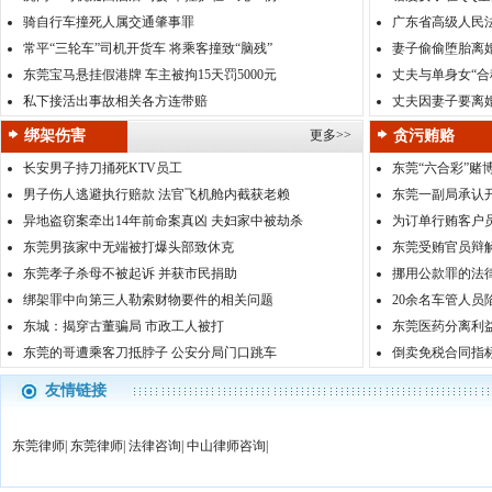
骑自行车撞死人属交通肇事罪
广东省高级人民法
常平“三轮车”司机开货车 将乘客撞致“脑残”
妻子偷偷堕胎离
东莞宝马悬挂假港牌 车主被拘15天罚5000元
丈夫与单身女“合
私下接活出事故相关各方连带赔
丈夫因妻子要离
绑架伤害
更多>>
贪污贿赂
长安男子持刀捅死KTV员工
东莞“六合彩”赌
男子伤人逃避执行赔款 法官飞机舱内截获老赖
东莞一副局承认开
异地盗窃案牵出14年前命案真凶 夫妇家中被劫杀
为订单行贿客户
东莞男孩家中无端被打爆头部致休克
东莞受贿官员辩
东莞孝子杀母不被起诉 并获市民捐助
挪用公款罪的法
绑架罪中向第三人勒索财物要件的相关问题
20余名车管人员陷
东城：揭穿古董骗局 市政工人被打
东莞医药分离利
东莞的哥遭乘客刀抵脖子 公安分局门口跳车
倒卖免税合同指标
友情链接
东莞律师
|
东莞律师
|
法律咨询
|
中山律师咨询
|