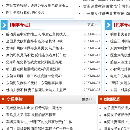
东莞市检察院：通过办案发现电信诈骗...
贪图运费帮运赃物 货车司机
医疗事故行政处理的概念
小三携女住进夫妻共有房 原
更多>>
【刑事专栏】
【民事专
醉酒男在中堂疯撞三人 事后让舅舅找人...
2023-07-05
明确非夫妻共
全国最大贩肾案终审 组织者摘肾51枚...
2023-06-22
综合工时制超
女海归网购河豚毒素杀男友 与尸相伴7...
2023-06-04
东莞90后女子
摩的司机见伤不救 反推走伤者摩托车载...
2023-05-17
医生为防抗生
父亲和祖父将智残女童扔到河里淹死
2023-05-16
赔偿未谈拢 
幼儿园老师超量喂药致4岁男童洗胃
2023-04-22
小伙救助摔倒
东莞律师网－刷POS机克隆卡套现49...
2023-04-18
电动车充电
东莞海关副科长受贿－东莞刑事律师
2023-04-03
“黑陪”大闹
佛山夫妻不和 妻子掐死幼女与丈夫煮尸...
2023-03-25
东莞一村委会
交通事故
更多>>
婚姻家庭
死者坚持吉时出发 疲劳驾驶一死七伤
女子流产后仍遭
宝马撞人又撞车 被撞的都不报警
东莞女子怀胎待
车辆买卖未过户情形下的交通事故责任主体
东莞夫妻离婚 
虎门：司机疑因酒后驾驶 车撞护栏一死一伤
塘厦女子在QQ空