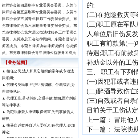
的;
律师协会第四届刑事专业委员会委员 、东莞市
律师协会第五届刑事专业委员会委员 、东莞市
(二)在抢险救灾
律师协会第五届青年律师工作委员会委员、东
(三)职工原在军
莞市律师协会第六届刑事专业委员会委员、东
莞市律师协会第六届公益法律服务工作委员会
人单位后旧伤复
委员、东莞市总工会法律顾问、东莞市普法讲
职工有前款第(一
师团成员、东莞市律师协会律师调解中心调解
待遇;职工有前款
员、东莞市律师协会青年律师公益服务团成员
补助金以外的工
【业务范围】
三、 职工有下列
▲ 担任公民,法人和其它组织的常年或专项法
律顾问;
(一)因犯罪或者违
▲ 代理各类民事,经济纠纷调解、仲裁或诉;办
(二)醉酒导致伤亡
理律师见证;
▲ 代理工伤,劳动纠纷,交通事故,婚姻,医疗纠纷
(三)自残或者自杀
等法律事务;
目前关于工伤认
▲ 为犯罪嫌疑人申请取保候审,为刑事被告人
上一篇：
冒用他人
辩护;
▲ 接受自诉案件自诉人委托,担任代理人,参加
下一篇：
法院协助
诉讼;