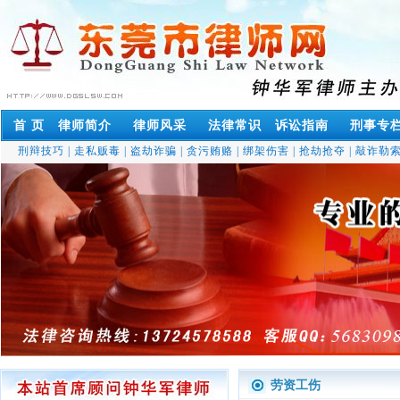
首 页
律师简介
律师风采
法律常识
诉讼指南
刑事专
刑辩技巧
|
走私贩毒
|
盗劫诈骗
|
贪污贿赂
|
绑架伤害
|
抢劫抢夺
|
敲诈勒
劳资工伤