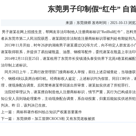
东莞男子印制假“红牛” 自
来源：
东莞律师
发布时间：2021-10-13 浏
男子谢某在网上招揽生意，帮网友非法印制他人注册商标标识“RedBull红牛”，岂
者从东莞市第二人民法院获悉，谢某因犯非法制造注册商标标识罪被判处有期徒刑九
2013年11月开始，时年26岁的湖南男子谢某通过QQ等方式，向不特定人群发送小
谢某取得联系，并提供了易拉罐瓶盖、油墨、钢模等配件，委托谢某在瓶盖上非法印制他人
2014年2月11日至25日，谢某租用了东莞市长安镇涌头泰安街界下北苑4巷某机
法印制上述标识。
同月28日上午，工商行政管理部门接商标权人举报，前往上述店铺查处，当场缴获印有“R
个、钢模4块以及两台移印机。经商标权人鉴定，上述标识均为假冒。同日13时许，
理，便现身配合调查。后民警将谢某带回派出所审查，谢某如实供述了所犯罪行。
法院经审理认为，谢某擅自制造他人注册商标标识，情节严重，其行为已构成非法
知公安人员到场处理案件，主动现身配合调查，系自动投案，归案后能如实供述所犯
判决。昨 日，该判决已生效。
上一篇：
商标和著作权纠纷占知识产权案首要案件
下一篇：
东莞律师－加工冒牌CROCS鞋 又有东莞老板被抓