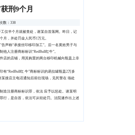
首获刑9个月
览次数：338
料开工仅半个月就被查处，谢某自首落网。昨日，记
个月，并处罚金人民币1万元。
广告声称“承接丝印移印加工”。后一名黄姓男子与
注册商标标识“RedBull红牛”。
械配件店的店铺，用其购置的两台移印机械向瓶盖上非
edBull红 牛”商标标识的易拉罐瓶盖2万多
谢某接店主电话通知后前往现场，见民警在 场处
制造注册商标标识罪，依法 应予以惩处。谢某明
罪行，是自首，依法可从轻处罚。法院遂作出上述