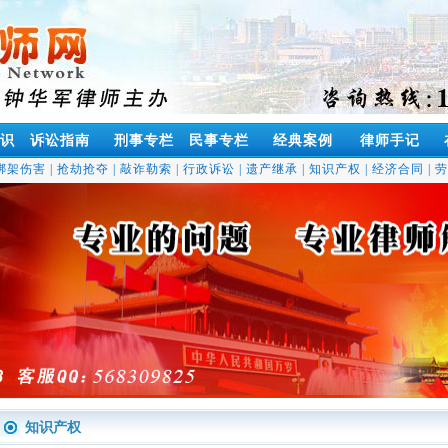
识
诉讼指南
刑事专栏
民事专栏
经典案例
律师手记
绑架伤害
|
抢劫抢夺
|
敲诈勒索
|
行政诉讼
|
遗产继承
|
知识产权
|
经济合同
|
劳
知识产权