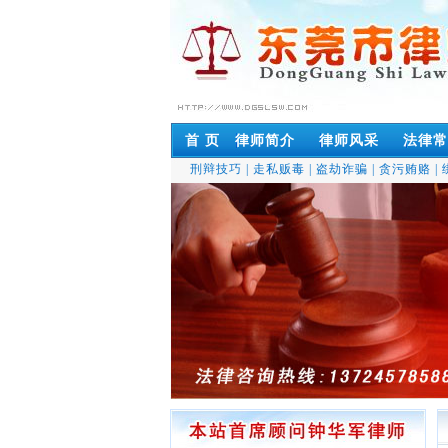
首 页
律师简介
律师风采
法律常
刑辩技巧
|
走私贩毒
|
盗劫诈骗
|
贪污贿赂
|